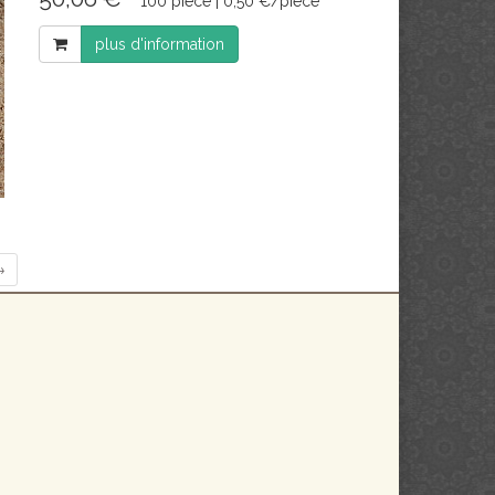
100 pièce | 0,50 €/pièce
plus d'information
→