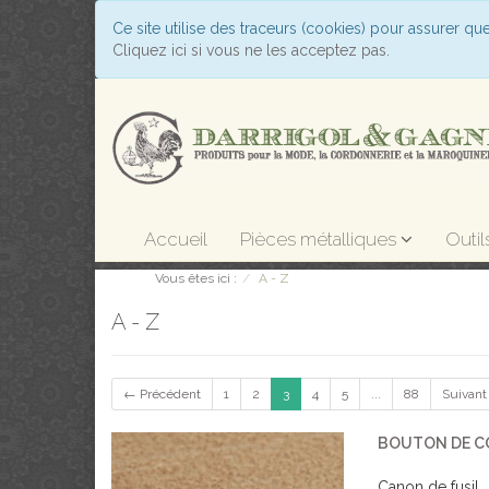
Ce site utilise des traceurs (cookies) pour assurer qu
Cliquez ici si vous ne les acceptez pas.
Accueil
Pièces métalliques
Outil
Vous êtes ici :
A - Z
A - Z
← Précédent
1
2
3
4
5
...
88
Suivan
BOUTON DE CO
Canon de fusil