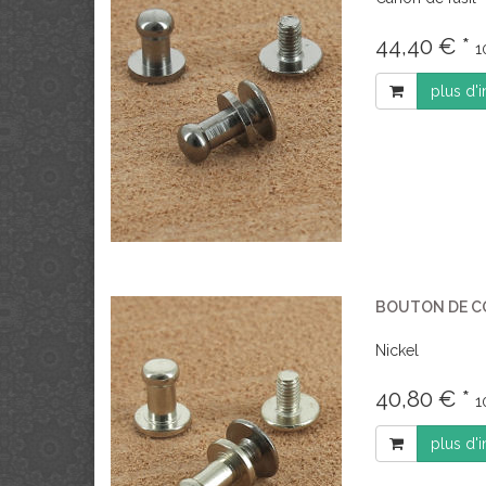
44,40 € *
1
plus d'
BOUTON DE CO
Nickel
40,80 € *
1
plus d'