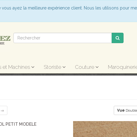
e vous ayez la meilleure expérience client. Nous les utilisons pour me
s et Machines
Storiste
Couture
Maroquineri
t →
Vue
Double
L PETIT MODELE