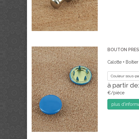
BOUTON PRES
Calotte + Boîtier
Couleur sous-par
à partir d
€/pièce
plus d'inform