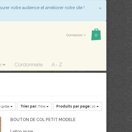
COOKIE_
×
surer notre audience et améliorer notre site !
Connexion
e
Cordonnerie
A - Z
 grille
Trier par:
Titre
Produits par page:
10
BOUTON DE COL PETIT MODELE
Laiton jaune