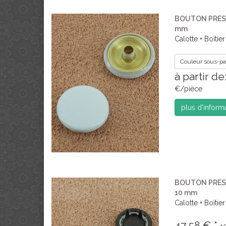
BOUTON PRESS
mm
Calotte + Boîtie
Couleur sous-par
à partir d
€/pièce
plus d'inform
BOUTON PRES
10 mm
Calotte + Boîtier
47,58 € *