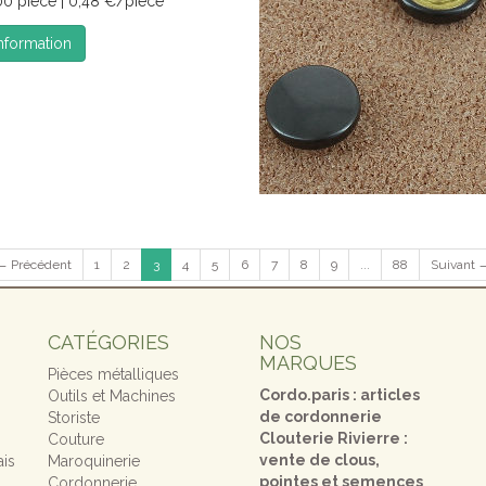
00 pièce | 0,48 €/pièce
information
← Précédent
1
2
3
4
5
6
7
8
9
...
88
Suivant 
CATÉGORIES
NOS
MARQUES
Pièces métalliques
Cordo.paris : articles
Outils et Machines
de cordonnerie
Storiste
Clouterie Rivierre :
Couture
vente de clous,
ais
Maroquinerie
pointes et semences
Cordonnerie