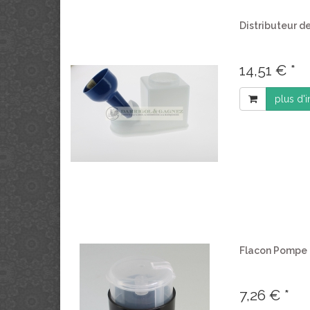
Distributeur de
14,51 € *
plus d'
Flacon Pompe 
7,26 € *