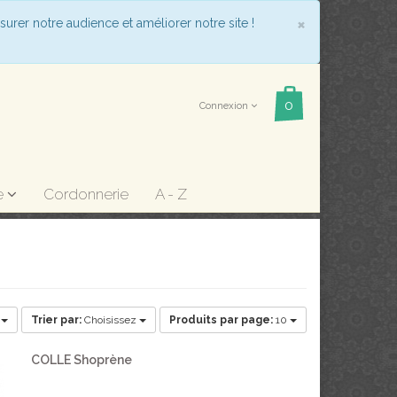
COOKIE_
×
surer notre audience et améliorer notre site !
Connexion
e
Cordonnerie
A - Z
e
Trier par:
Choisissez
Produits par page:
10
COLLE Shoprène