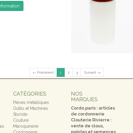
information
← Précédent
1
2
3
Suivant →
CATÉGORIES
NOS
MARQUES
Pièces métalliques
Cordo.paris : articles
Outils et Machines
de cordonnerie
Storiste
Clouterie Rivierre :
Couture
vente de clous,
ais
Maroquinerie
pointes et semences
Cordonnerie