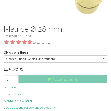
Matrice Ø 28 mm
Réf produit: 1005 28
(0 Avis clients)
Choix du tissu :
Choix du tissu : Choisir une variante
125,76
€
*
Ajouter au panier
comparer
recommander
Ajouter à ma wishlist
Des questions concernant ce produit?