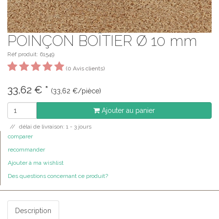
POINÇON BOÎTIER Ø 10 mm
Réf produit: 61549
(0 Avis clients)
33,62
€
*
(33,62 €/pièce)
Ajouter au panier
délai de livraison: 1 - 3 jours
comparer
recommander
Ajouter à ma wishlist
Des questions concernant ce produit?
Description