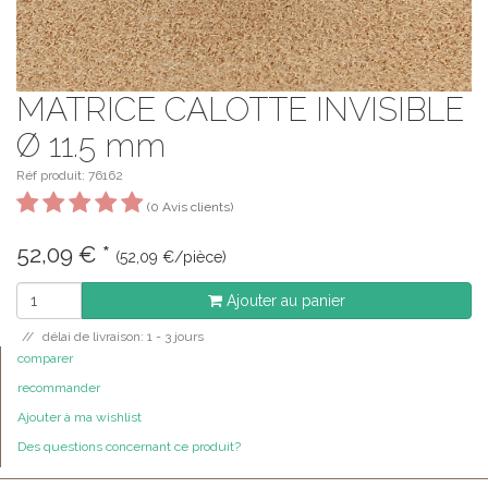
MATRICE CALOTTE INVISIBLE
Ø 11.5 mm
Réf produit: 76162
(0 Avis clients)
52,09
€
*
(52,09 €/pièce)
Ajouter au panier
délai de livraison: 1 - 3 jours
comparer
recommander
Ajouter à ma wishlist
Des questions concernant ce produit?