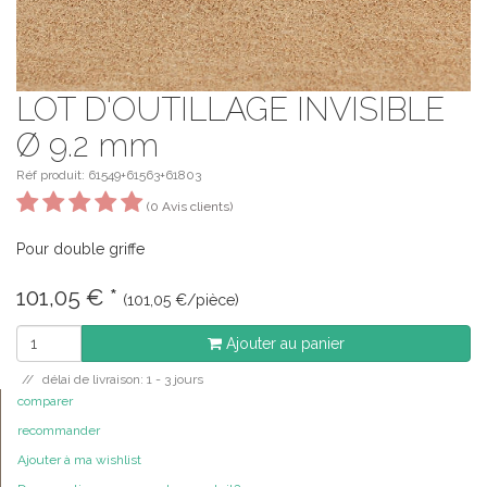
LOT D'OUTILLAGE INVISIBLE
Ø 9.2 mm
Réf produit: 61549+61563+61803
(0 Avis clients)
Pour double griffe
101,05
€
*
(101,05 €/pièce)
Ajouter au panier
délai de livraison: 1 - 3 jours
comparer
recommander
Ajouter à ma wishlist