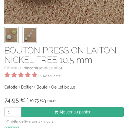
BOUTON PRESSION LAITON
NICKEL FREE 10.5 mm
Réf produit: 76195+76132+76133+76134
(0 Avis clients)
Calotte + Boîtier + Boule + Oeillet boule
74,95
€
*
(0,75 €/pièce)
Ajouter au panier
délai de livraison: 1 - 3 jours
comparer