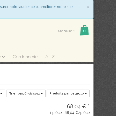
COOKIE_
×
surer notre audience et améliorer notre site !
Connexion
e
Cordonnerie
A - Z
e
Trier par:
Choisissez
Produits par page:
10
68,04 € *
1 pièce | 68,04 €/pièce