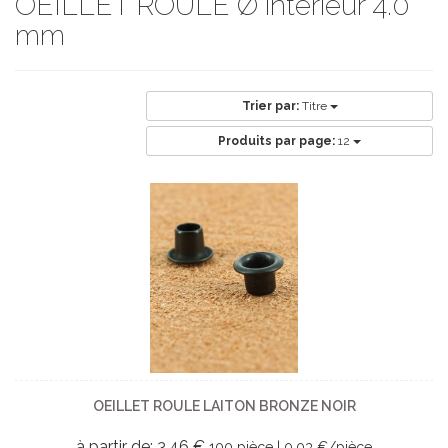
OEILLET ROULÉ Ø intérieur 4.0
mm
Trier par:
Titre
Produits par page:
12
OEILLET ROULE LAITON BRONZE NOIR
à partir de: 3,46 €
100 pièce | 0,03 €/pièce