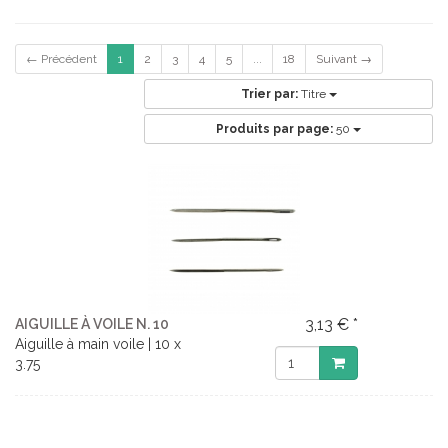
← Précédent
1
2
3
4
5
...
18
Suivant →
Trier par:
Titre
Produits par page:
50
3,13 € *
AIGUILLE À VOILE N. 10
Aiguille à main voile | 10 x
3.75