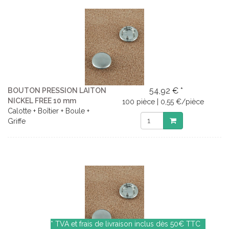
54,92 € *
BOUTON PRESSION LAITON
NICKEL FREE 10 mm
100 pièce | 0,55 €/pièce
Calotte + Boîtier + Boule +
Griffe
*
TVA et
frais de livraison inclus dès 50€ TTC