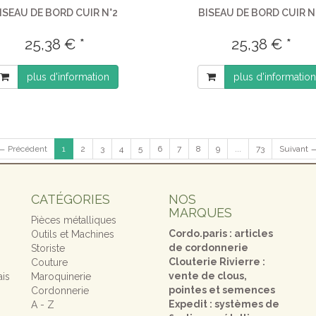
ISEAU DE BORD CUIR N°2
BISEAU DE BORD CUIR N
25,38 € *
25,38 € *
plus d'information
plus d'information
← Précédent
1
2
3
4
5
6
7
8
9
...
73
Suivant 
CATÉGORIES
NOS
MARQUES
Pièces métalliques
Cordo.paris : articles
Outils et Machines
de cordonnerie
Storiste
Clouterie Rivierre :
Couture
vente de clous,
ais
Maroquinerie
pointes et semences
Cordonnerie
Expedit : systèmes de
A - Z