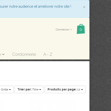
COOKIE_
×
surer notre audience et améliorer notre site !
Connexion
e
Cordonnerie
A - Z
e
Grille
Trier par:
Titre
Produits par page:
12