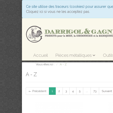
Ce site utilise des traceurs (cookies) pour assurer qu
Cliquez ici si vous ne les acceptez pas.
Accueil
Pièces métalliques
Outil
Vous êtes ici :
A - Z
A - Z
← Précédent
1
2
3
4
5
...
73
Suivant