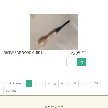
25,38 € *
BISEAU DE BORD CUIR N°2
← Précédent
1
2
3
4
5
6
7
8
9
...
88
Suivant →
SERVICE