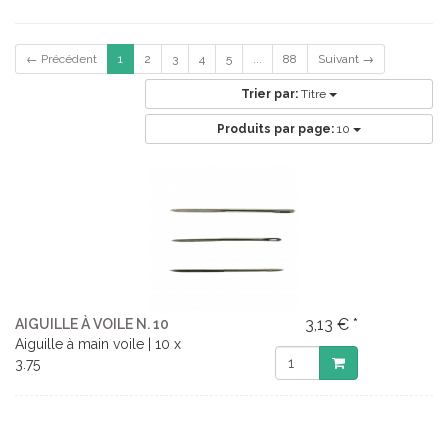
← Précédent
1
2
3
4
5
...
88
Suivant →
Trier par:
Titre
Produits par page:
10
3,13 € *
AIGUILLE À VOILE N. 10
Aiguille à main voile | 10 x
3.75