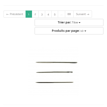
← Précédent
1
2
3
4
5
...
88
Suivant →
Trier par:
Titre
Produits par page:
10