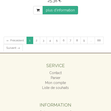
25,38 € *
plus d'information
← Précédent
1
2
3
4
5
6
7
8
9
...
88
Suivant →
SERVICE
Contact
Panier
Mon compte
Liste de souhaits
INFORMATION